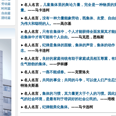
篇
劳动篇
►
名人名言，
儿童集体里的舆论力量，完全是一种物质的
篇
时间篇
量。
——马卡连柯
篇
自由篇
篇
团结篇
►
名人名言，
没有一种力量能象劳动，既集体、友爱、自由
为伟大和聪明的人。
——高尔基
►
名人名言，
只有在集体中，个人才能获得全面发展其才能
在集体中才有可能有个人自由。
——马克思，恩格斯
►
名人名言，
纪律是集体的面貌，集体的声音，集体的动作
念。
——马卡连柯
►
名人名言，
良好的家庭传统有助于家庭成员相互尊重，有
生气勃勃的集体。
——伊林娜
►
名人名言，
一燕不能成春。
——克雷洛夫
►
名人名言，
共同的事业；共同的斗争，可以使人们产生忍
特洛夫斯基
►
名人名言，
集体的习惯，其力量更大于个人的习惯。因此
气的社会环境，是最有利于培训好的社会公民的。
——培根
►
名人名言，
纪律能美化集体。
——马卡连柯