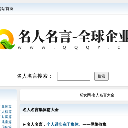
网站首页
名人名言搜索：
貂女网-名人名言大全
篇
集体篇
名人名言集体篇大全
篇
人格篇
篇
财富篇
篇
儿童篇
►
名人名言，
个人进步在于集体。
——网络收集
篇
信仰篇