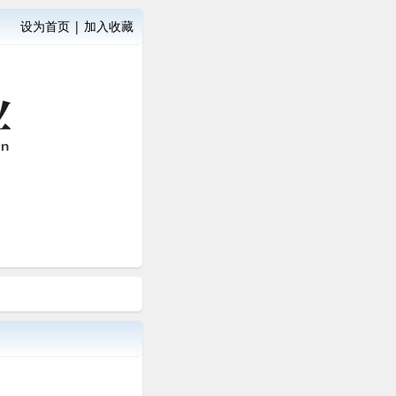
设为首页
|
加入收藏