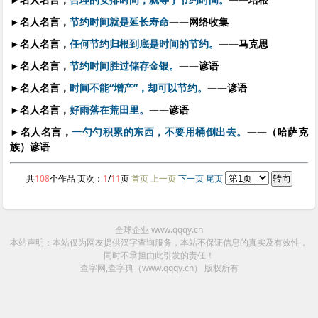
►
名人名言，
节约时间就是延长寿命
——网络收集
►
名人名言，
任何节约归根到底是时间的节约。
——马克思
►
名人名言，
节约时间胜过储存金银。
——谚语
►
名人名言，
时间不能“增产”，却可以节约。
——谚语
►
名人名言，
好雨落在荒田里。
——谚语
►
名人名言，
一勺勺积累的东西，不要用桶倒出去。
——（哈萨克
族）谚语
共
108
个作品 页次：
1
/
11
页
首页 上一页
下一页
尾页
全球企业 www.qqqy.cn
本站声明：本站仅为网友提供汉字查询服务，本站不保证信息的真实及有效性，
同时不承担由此引发的责任！
查字网,查字典（www.qqqy.cn）
版权所有