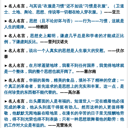
►
名人名言，
与其说“衣服是习惯”还不如说“习惯是衣服”。（卫道
士、土地、舆论、思想、传说等一切都在给人穿衣服。）
——亚兰
►
名人名言，
思想（且不论好坏与否）——行为——习惯，这就是
人生的规律。
——特赖因
►
名人名言，
思想史上戴明，谦虚几乎总是和学者的才能成正比
例，下谦虚则反比。
——普列汉诺夫
►
名人名言，
说出一个人真实的思想是人生极大的安慰。
——伏尔
泰
►
名人名言，
在月球遥望地球，我看不到任何国界，我觉得地球就
是一个整体，我的整个思想也就开阔了。
——塞尔南
►
名人名言，
华丽的装饰，精美的食品，填补不了精神的空虚；一
个真正的革命者，首先追求的是思想上的充实和丰富。这一点，是
任何珍贵的东西都不能代替的。
——高尔基
►
名人名言，
出头露面的人是有福的。知道世人一定在瞧着他必须
完成的事业，他从头到底干得挺有劲儿。然而这样的人更值得尊
敬，他默默无闻地躲在暗地里，在漫长的辛苦的日子里无报酬地劳
动，得不到光荣也得不到表扬；只有一种思想鼓舞着他的勤劳：他
的工作对大众是有益的。
——克雷洛夫