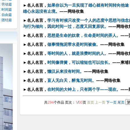
篇
劳动篇
►
名人名言，
如果你以为一旦实现了雄心就有时间转向他途
篇
时间篇
雄心永远没有止境。
——网络收集
篇
自由篇
篇
团结篇
►
名人名言，
学习有时候只改变一个人的态度中思想与信念
与行为倾向，因此时间一过，态度又回复原状。
——网络收
►
名人名言，
思想是生命的奴隶，生命是时间的弄人。
——
►
名人名言，
做事情拖泥带水是时间被偷。
——网络收集
►
名人名言，
等时间的人，就是浪费时间的人。
——网络收
►
名人名言，
时间像弹簧，可以缩短也可以拉长。
——柬埔
►
名人名言，
懒汉从来没有时间。
——网络收集
►
名人名言，
盲人无白天，醉鬼无时间。
——网络收集
►
名人名言，
在时间的大钟上，只有两个字——现在。
——
共
294
个作品 页次：
1
/
30
页
首页 上一页
下一页
尾页