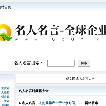
网站首页
名人名言搜索：
貂女网-名人名言大全
篇
集体篇
名人名言时间篇大全
篇
人格篇
篇
财富篇
篇
儿童篇
►
名人名言，
人的差异产生于业余时间。
——网络收集
篇
信仰篇