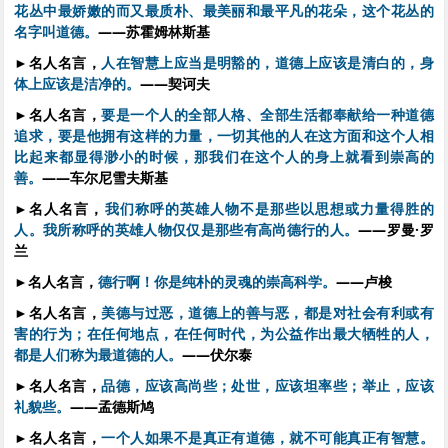
花丛中最娇嫩的而又最质朴、最美丽和最平凡的花朵，这个花丛的
名字叫道德。
——苏霍姆林斯基
►
名人名言，
人在智慧上应当是明豁的，道德上应该是清白的，身
体上应该是洁净的。
——契诃夫
►
名人名言，
要是一个人的全部人格、全部生活都奉献给一种道德
追求，要是他拥有这样的力量，一切其他的人在这方面和这个人相
比起来都显得渺小的时候，那我们在这个人的身上就看到崇高的
善。
——车尔尼雪夫斯基
►
名人名言，
我们称呼的英雄人物不是那些以思想或力量得胜的
人。我所称呼的英雄人物仅仅是那些有高尚德行的人。
——罗曼·罗
兰
►
名人名言，
德行啊！你是纯朴的灵魂的崇高科学。
——卢梭
►
名人名言，
美德与过恶，道德上的善与恶，都是对社会有利或有
害的行为；在任何地点，在任何时代，为公益作出最大牺牲的人，
都是人们称为最道德的人。
——伏尔泰
►
名人名言，
品德，应该高尚些；处世，应该坦率些；举止，应该
礼貌些。
——孟德斯鸠
►
名人名言，
一个人如果不是真正有道德，就不可能真正有智慧。