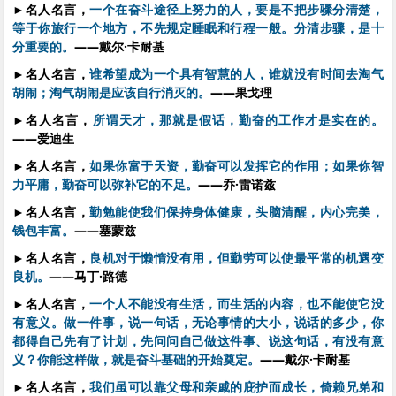
►
名人名言，
一个在奋斗途径上努力的人，要是不把步骤分清楚，
等于你旅行一个地方，不先规定睡眠和行程一般。分清步骤，是十
分重要的。
——戴尔·卡耐基
►
名人名言，
谁希望成为一个具有智慧的人，谁就没有时间去淘气
胡闹；淘气胡闹是应该自行消灭的。
——果戈理
►
名人名言，
所谓天才，那就是假话，勤奋的工作才是实在的。
——爱迪生
►
名人名言，
如果你富于天资，勤奋可以发挥它的作用；如果你智
力平庸，勤奋可以弥补它的不足。
——乔·雷诺兹
►
名人名言，
勤勉能使我们保持身体健康，头脑清醒，内心完美，
钱包丰富。
——塞蒙兹
►
名人名言，
良机对于懒惰没有用，但勤劳可以使最平常的机遇变
良机。
——马丁·路德
►
名人名言，
一个人不能没有生活，而生活的内容，也不能使它没
有意义。做一件事，说一句话，无论事情的大小，说话的多少，你
都得自己先有了计划，先问问自己做这件事、说这句话，有没有意
义？你能这样做，就是奋斗基础的开始奠定。
——戴尔·卡耐基
►
名人名言，
我们虽可以靠父母和亲戚的庇护而成长，倚赖兄弟和