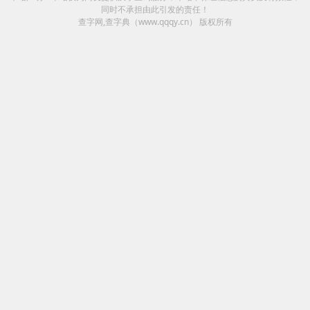
同时不承担由此引发的责任！
查字网,查字典（www.qqqy.cn）
版权所有