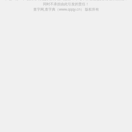
同时不承担由此引发的责任！
查字网,查字典（www.qqqy.cn）
版权所有