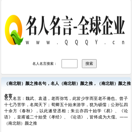
名人名言搜索：
（南北朝）颜之推名句，名人（南北朝）颜之推，（南北朝）颜之推
名言
名人名言：魏武、袁遗，老而弥笃，此皆少学而至老不倦也。曾子
十七乃苦学，名闻天下；荀卿五十始来游学，犹为硕儒；公孙弘四
十余方《春秋》，以此遂登丞相；朱云亦四十始学《易》、《论
语》，皇甫谧二十始受《孝经》、《论语》，皆终成为大儒。——
（南北朝）颜之推