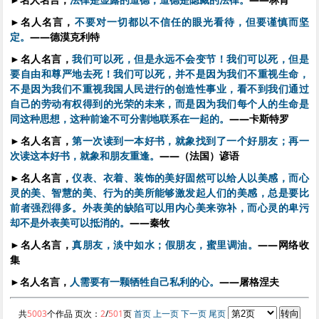
►
名人名言，
不要对一切都以不信任的眼光看待，但要谨慎而坚
定。
——德漠克利特
►
名人名言，
我们可以死，但是永远不会变节！我们可以死，但是
要自由和尊严地去死！我们可以死，并不是因为我们不重视生命，
不是因为我们不重视我国人民进行的创造性事业，看不到我们通过
自己的劳动有权得到的光荣的未来，而是因为我们每个人的生命是
同这种思想，这种前途不可分割地联系在一起的。
——卡斯特罗
►
名人名言，
第一次读到一本好书，就象找到了一个好朋友；再一
次读这本好书，就象和朋友重逢。
——（法国）谚语
►
名人名言，
仪表、衣着、装饰的美好固然可以给人以美感，而心
灵的美、智慧的美、行为的美所能够激发起人们的美感，总是要比
前者强烈得多。外表美的缺陷可以用内心美来弥补，而心灵的卑污
却不是外表美可以抵消的。
——秦牧
►
名人名言，
真朋友，淡中如水；假朋友，蜜里调油。
——网络收
集
►
名人名言，
人需要有一颗牺牲自己私利的心。
——屠格涅夫
共
5003
个作品 页次：
2
/
501
页
首页
上一页
下一页
尾页